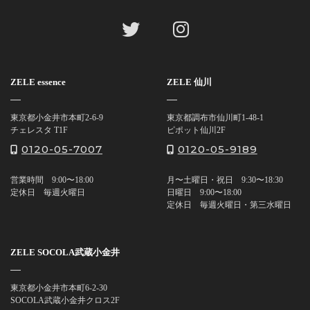
ZELE essence
ZELE 仙川
東京都⼩⾦井市本町2-6-9
東京都調布市仙川町1-48-1
チェレスタ T1F
ピポット仙川2F
0120-05-7007
0120-05-9189
営業時間
9:00〜18:00
⽉〜⼟曜⽇・祝⽇
9:30〜18:30
定休⽇
毎週⽕曜⽇
⽇曜⽇
9:00〜18:00
定休⽇
毎週⽕曜⽇・第三⽔曜⽇
ZELE SOCOLA武蔵⼩⾦井
東京都⼩⾦井市本町6-2-30
SOCOLA武蔵⼩⾦井クロス2F